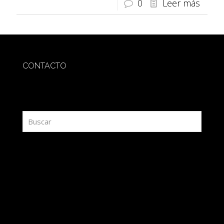
0
Leer más
CONTACTO
redaccion@sidesout.com