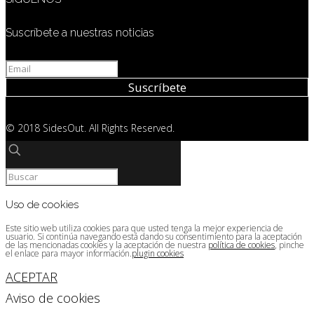
Suscríbete a nuestras noticias
© 2018 SidesOut. All Rights Reserved.
Uso de cookies
Este sitio web utiliza cookies para que usted tenga la mejor experiencia de
usuario. Si continúa navegando está dando su consentimiento para la aceptación
de las mencionadas cookies y la aceptación de nuestra
política de cookies
, pinche
el enlace para mayor información.
plugin cookies
ACEPTAR
Aviso de cookies