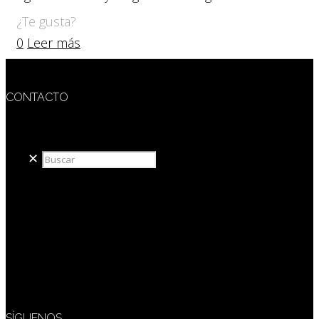
¿Te gusta?
0
Leer más
CONTACTO
redaccion@sidesout.com
✕
SÍGUENOS