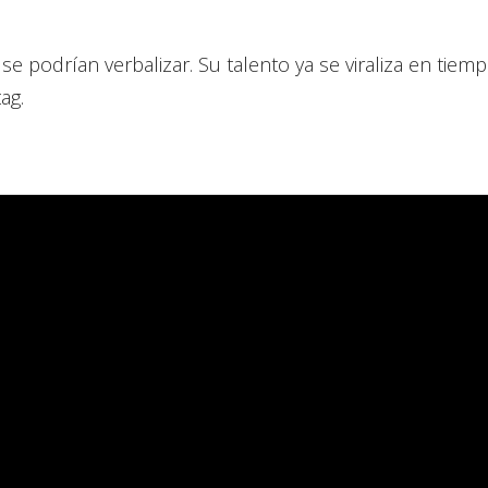
e podrían verbalizar. Su talento ya se viraliza en tiemp
ag.