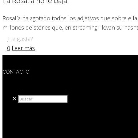
La Rosalía no le baja
Rosalía ha agotado todos los adjetivos que sobre ella s
millones de stories que, en streaming, llevan su hasht
¿Te gusta?
0
Leer más
CONTACTO
redaccion@sidesout.com
✕