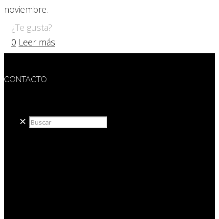
noviembre.
¿Te gusta?
0
Leer más
CONTACTO
redaccion@sidesout.com
✕