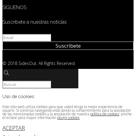
SÍGUENOS
Suscríbete a nuestras noticias
© 2018 SidesOut. All Rights Reserved.
Uso de cookies
Este sitio web utiliza cookies para que usted tenga la mejor experiencia de
usuario. Si continúa navegando está dando su consentimiento para la aceptación
de las mencionadas cookies y la aceptación de nuestra
política de cookies
, pinche
el enlace para mayor información.
plugin cookies
ACEPTAR