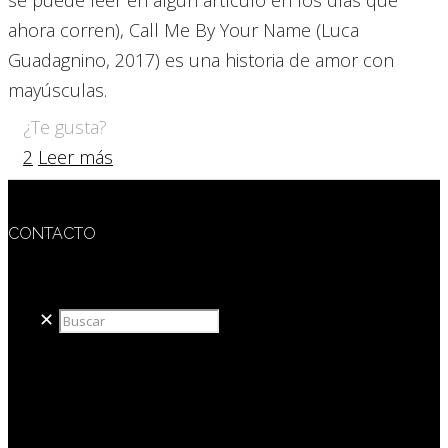
ahora corren), Call Me By Your Name (Luca
Guadagnino, 2017) es una historia de amor con
mayúsculas.
¿Te gusta?
2
Leer más
CONTACTO
redaccion@sidesout.com
✕