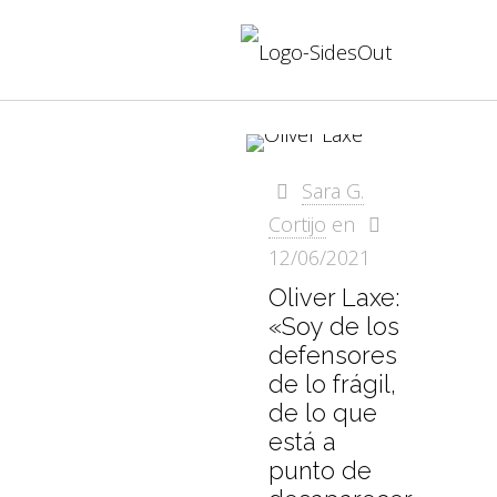
Sara G.
Cortijo
en
12/06/2021
Oliver Laxe:
«Soy de los
defensores
de lo frágil,
de lo que
está a
punto de