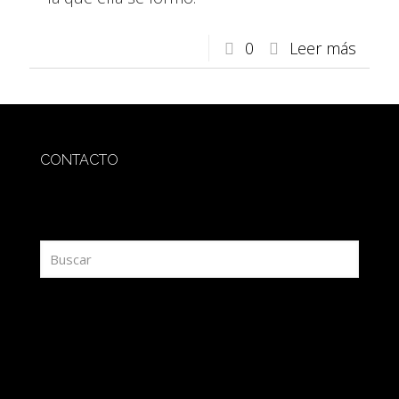
0
Leer más
CONTACTO
redaccion@sidesout.com