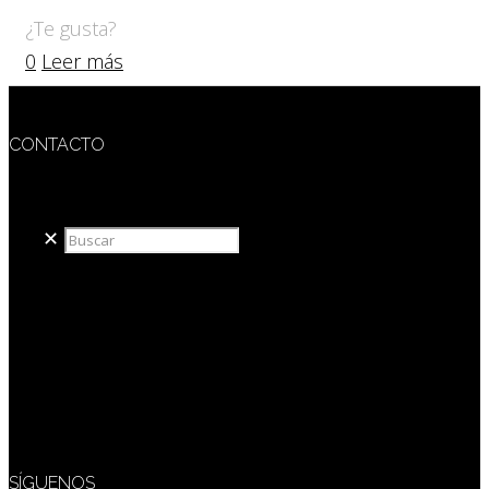
¿Te gusta?
0
Leer más
CONTACTO
redaccion@sidesout.com
✕
SÍGUENOS