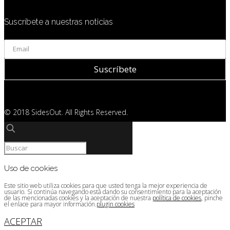
Suscríbete a nuestras noticias
© 2018 SidesOut. All Rights Reserved.
Uso de cookies
Este sitio web utiliza cookies para que usted tenga la mejor experiencia de
usuario. Si continúa navegando está dando su consentimiento para la aceptación
de las mencionadas cookies y la aceptación de nuestra
política de cookies
, pinche
el enlace para mayor información.
plugin cookies
ACEPTAR