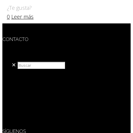
¿Te gusta?
0
Leer más
CONTACTO
redaccion@sidesout.com
✕
SÍGUENOS