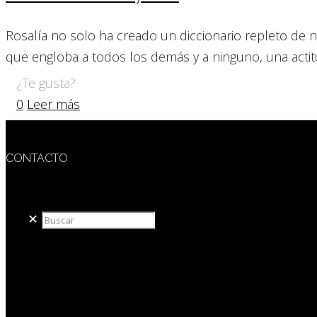
Rosalía no solo ha creado un diccionario repleto de
que engloba a todos los demás y a ninguno, una actit
¿Te gusta?
0
Leer más
CONTACTO
redaccion@sidesout.com
✕