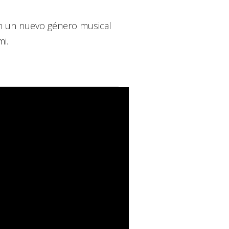
én un nuevo género musical
i.