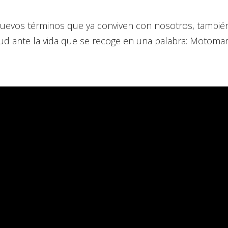
 nuevos términos que ya conviven con nosotros, tambi
ud ante la vida que se recoge en una palabra: Motomam