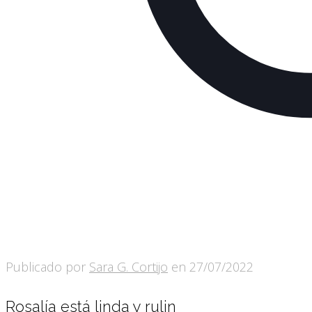
Publicado por
Sara G. Cortijo
en
27/07/2022
Rosalía está linda y rulin