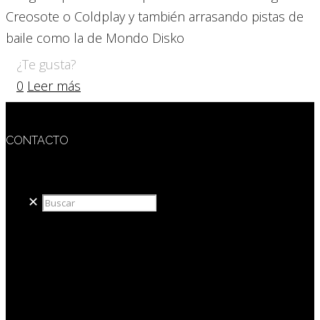
Creosote o Coldplay y también arrasando pistas de
baile como la de Mondo Disko
¿Te gusta?
0
Leer más
CONTACTO
redaccion@sidesout.com
✕