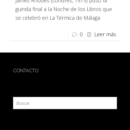
James Rhodes (Londres, 1975) puso la
guinda final a la Noche de los Libros que
se celebró en La Térmica de Málaga
0
Leer más
CONTACTO
redaccion@sidesout.com