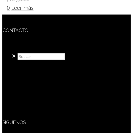
0
Leer más
CONTACTO
redaccion@sidesout.com
✕
SÍGUENOS