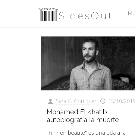
Mú
Sara G. Cortijo
en
15/10/201
Mohamed El Khatib
autobiografía la muerte
"Finir en beauté" es una oda a la