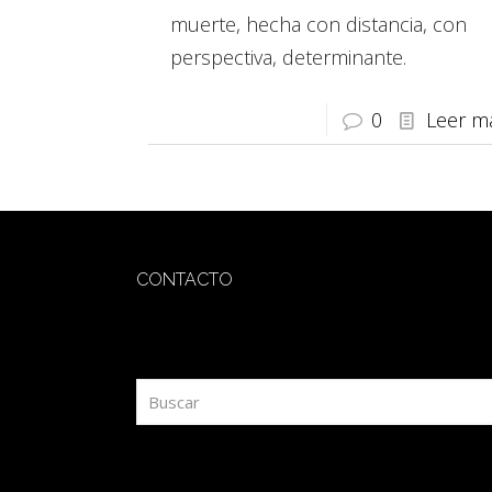
muerte, hecha con distancia, con
perspectiva, determinante.
0
Leer m
CONTACTO
redaccion@sidesout.com