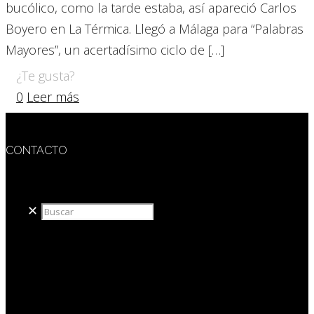
bucólico, como la tarde estaba, así apareció Carlos
Boyero en La Térmica. Llegó a Málaga para “Palabras
Mayores”, un acertadísimo ciclo de
[…]
¿Te gusta?
0
Leer más
CONTACTO
redaccion@sidesout.com
✕