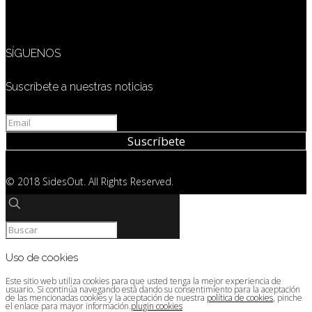
SÍGUENOS
Suscríbete a nuestras noticias
© 2018 SidesOut. All Rights Reserved.
Uso de cookies
Este sitio web utiliza cookies para que usted tenga la mejor experiencia de
usuario. Si continúa navegando está dando su consentimiento para la aceptación
de las mencionadas cookies y la aceptación de nuestra
política de cookies
, pinche
el enlace para mayor información.
plugin cookies