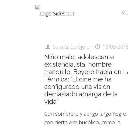
Mú
Sara G. Cortijo
en
19/03/201
Niño malo, adolescente
existencialista, hombre
tranquilo, Boyero habla en L
Térmica: “El cine me ha
configurado una visión
demasiado amarga de la
vida”
Con sombrero y abrigo largo negro,
con cierto aire bucólico, como la