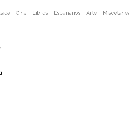
sica
Cine
Libros
Escenarios
Arte
Misceláne
5
a