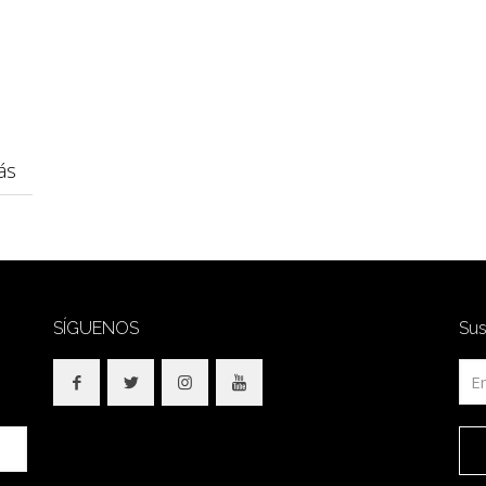
ás
SÍGUENOS
Sus