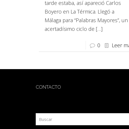
tarde estaba, así apareció Carlos
Boyero en La Térmica. Llegó a
Málaga para “Palabras Mayores”, un
acertadísimo ciclo de
[…]
0
Leer m
CONTACTO
redaccion@sidesout.com