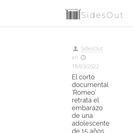
SidesOut
en
18/03/2022
El corto
documental
‘Romeo’
retrata el
embarazo
de una
adolescente
de 15 años