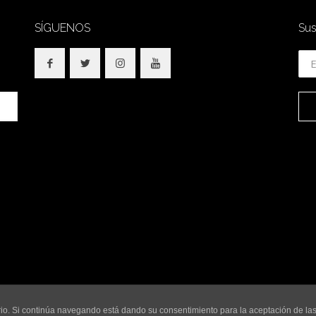
SÍGUENOS
Sus
© 2018 SidesOut. All Rights Reserved.
uario. Si continúa navegando está dando su consentimiento para la aceptación de l