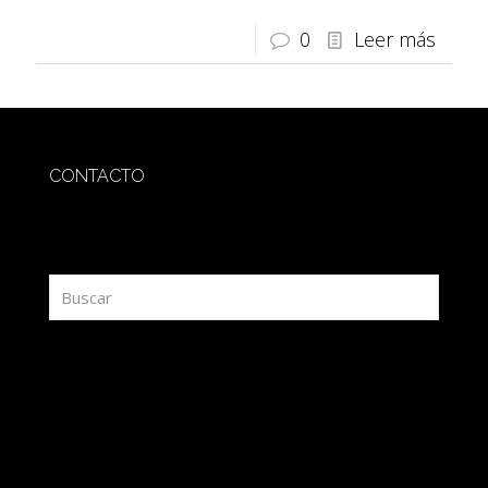
0
Leer más
CONTACTO
redaccion@sidesout.com