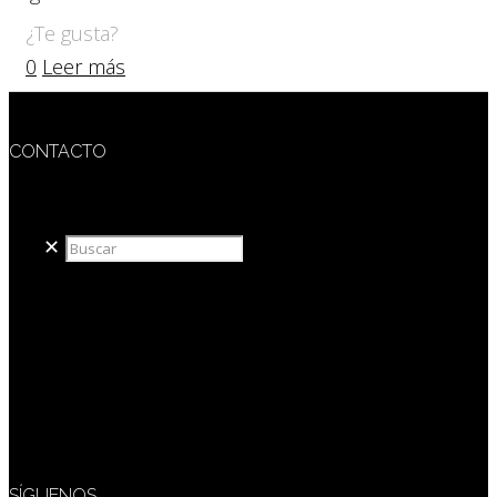
¿Te gusta?
0
Leer más
CONTACTO
redaccion@sidesout.com
✕
SÍGUENOS