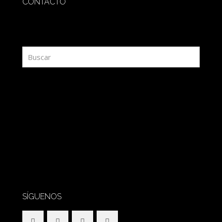
CONTACTO
redaccion@sidesout.com
SÍGUENOS