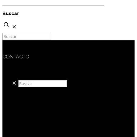
Buscar
✕
CONTACTO
redaccion@sidesout.com
✕