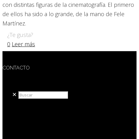
con distintas figuras de la cinematografía. El primero
de ellos ha sido a lo grande, de la mano de Fele
Martínez.
¿Te gusta?
0
Leer más
CONTACTO
redaccion@sidesout.com
✕