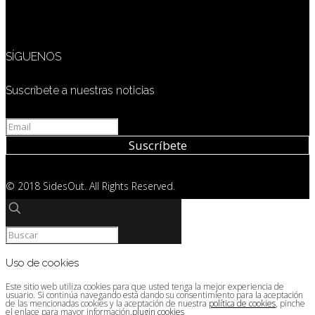
SÍGUENOS
Suscríbete a nuestras noticias
© 2018 SidesOut. All Rights Reserved.
Uso de cookies
Este sitio web utiliza cookies para que usted tenga la mejor experiencia de
usuario. Si continúa navegando está dando su consentimiento para la aceptación
de las mencionadas cookies y la aceptación de nuestra
política de cookies
, pinche
el enlace para mayor información.
plugin cookies