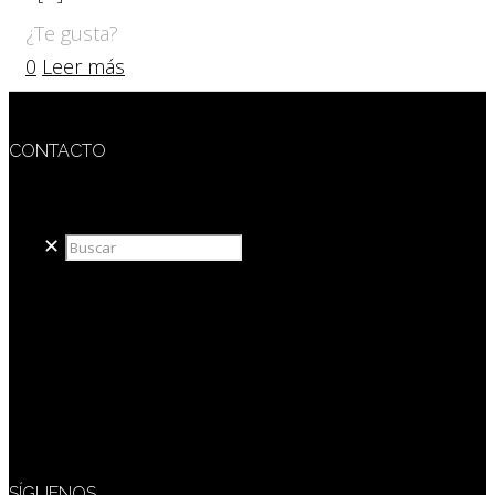
¿Te gusta?
0
Leer más
CONTACTO
redaccion@sidesout.com
✕
SÍGUENOS