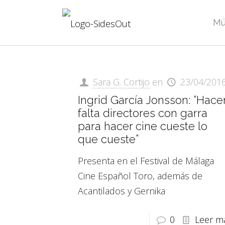
Mú
Sara G. Cortijo
en
23/04/201
Ingrid García Jonsson: “Hace
falta directores con garra
para hacer cine cueste lo
que cueste”
Presenta en el Festival de Málaga
Cine Español Toro, además de
Acantilados y Gernika
0
Leer m