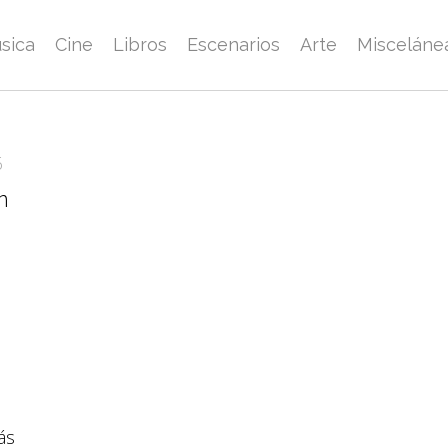
sica
Cine
Libros
Escenarios
Arte
Misceláne
6
n
ás