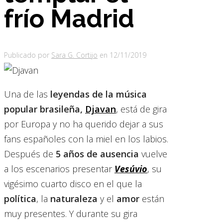
frío Madrid
Publicado por
Sara G. Cortijo
en
12/11/2019
Una de las
leyendas de la música
popular brasileña,
Djavan
, está de gira
por Europa y no ha querido dejar a sus
fans españoles con la miel en los labios.
Después de
5 años de ausencia
vuelve
a los escenarios presentar
Vesúvio
, su
vigésimo cuarto disco en el que la
política
, la
naturaleza
y el
amor
están
muy presentes. Y durante su gira