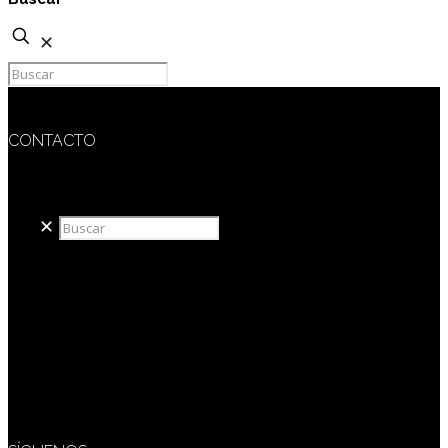
✕
CONTACTO
redaccion@sidesout.com
✕