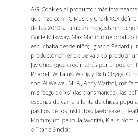
A.G. Cook es el productor más interesante
que hizo con PC Music y Charli XCX define 
de los 2010’s. También me gustan mucho 
Guille Milkyway, Max Martin (que produjo 
escuchaba desde niño), Ignacio Redard (u
productor chileno que va a co-producir un
Jay Chou (que creó interés por el pop en T
Pharrell Williams, Wi-Fiji, y Rich Chigga. Ot
son: Ai Weiwei, M.I.A., Andy Warhol, mis “am
mis “seguidorxs” (las transmaricas), las pel
escenas de cámara lenta de chicas popul
pasillos de los institutos, Jawbreaker, Heat
Mommy (mi película favorita), Klaus Nomi, 
o Titanic Sinclair.