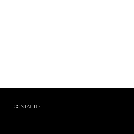
CONTACTO
redaccion@sidesout.com