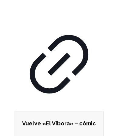
Vuelve «El Víbora» – cómic