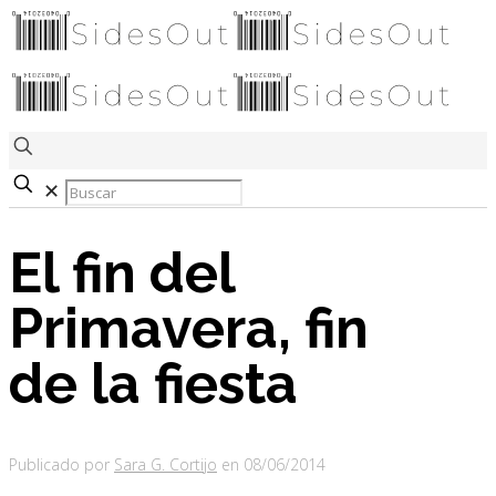
✕
El fin del
Primavera, fin
de la fiesta
Publicado por
Sara G. Cortijo
en
08/06/2014