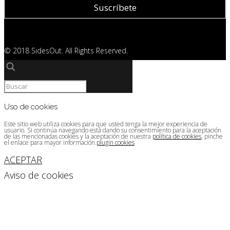
© 2018 SidesOut. All Rights Reserved.
Uso de cookies
Este sitio web utiliza cookies para que usted tenga la mejor experiencia de
usuario. Si continúa navegando está dando su consentimiento para la aceptación
de las mencionadas cookies y la aceptación de nuestra
política de cookies
, pinche
el enlace para mayor información.
plugin cookies
ACEPTAR
Aviso de cookies