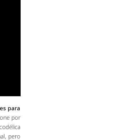
es para
ione por
odélica
al, pero