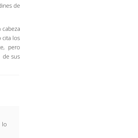
dines de
a cabeza
 cita los
e, pero
l de sus
 lo