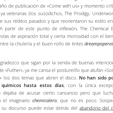
, año de publicación de «Come with us» y momento crít
a veteranas (los susodichos, The Prodigy, Underwor
e sus réditos pasados y que reorientaron su estilo en
 partir de este punto de inflexión, The Chemical 
tas de aspiración total y cierta morosidad con el ben
re la chulería y el buen rollo de tintes
dreampopero
agradezco que sigan por la senda de buenas intenci
ante «Futher», ya me cansa el postureíllo que atufan «S
o» los dos temas que abren el disco.
No han sido po
 químicos hasta estos días
, con la única excep
 dejaba de acusar cierto cansancio pero que luch
n el imaginario
chemicalero
, que no es poco. Sospe
 su discurso puede estar detrás del
abandono del p