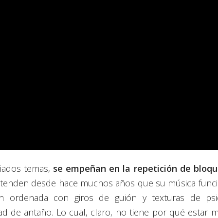
ados temas,
se empeñan en la repetición de bloqu
etenden desde hace muchos años que su música func
n ordenada con giros de guión y texturas de psic
dad de antaño. Lo cual, claro, no tiene por qué estar m