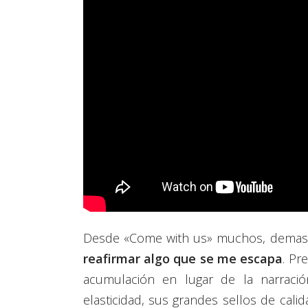
Desde «Come with us» muchos, demasi
reafirmar algo que se me escapa
. Pr
acumulación en lugar de la narració
elasticidad, sus grandes sellos de cali