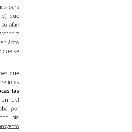
ico para
ld), que
 su afán
Brothers
eplácito
s
que se
ones que
ometimes
cas las
ción del
aba por
cho, sin
royecto