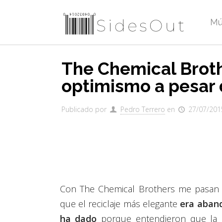
Mú
The Chemical Broth
optimismo a pesar 
Publicado por
Pedro Terrero
en
27/07/201
Con The Chemical Brothers me pasan 
que el reciclaje más elegante
era aband
ha dado
porque entendieron que la 