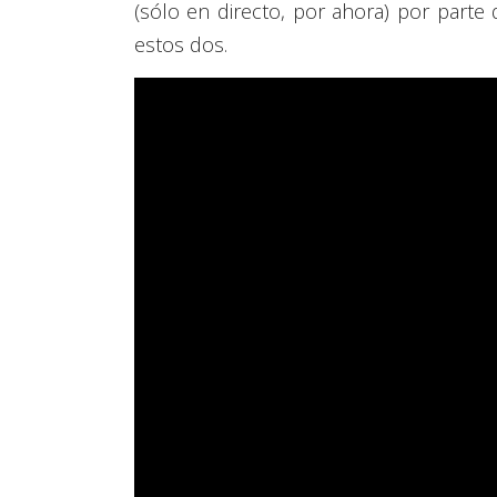
(sólo en directo, por ahora) por part
estos dos.