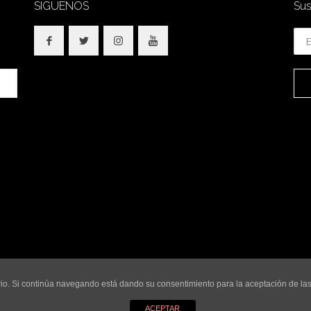
SÍGUENOS
Sus
© 2018 SidesOut. All Rights Reserved.
uario. Si continúa navegando está dando su consentimiento para la aceptación de l
ACEPTAR