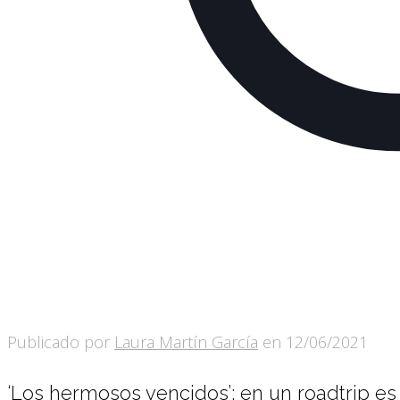
Publicado por
Laura Martín García
en
12/06/2021
‘Los hermosos vencidos’: en un roadtrip es