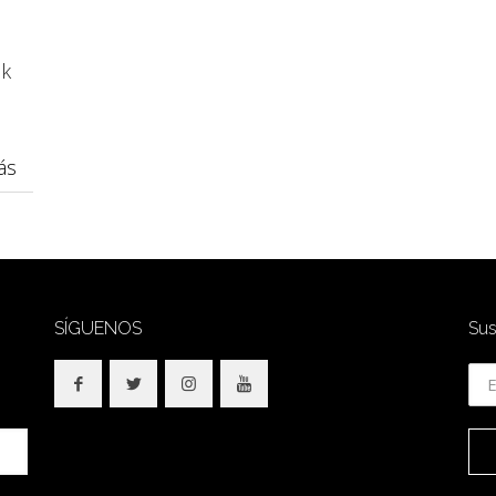
lk
ás
SÍGUENOS
Sus