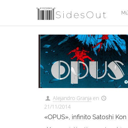
Mú
Alejandro Granja
en
21/11/2014
«OPUS», infinito Satoshi Kon