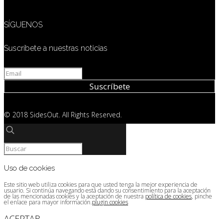
SÍGUENOS
Suscríbete a nuestras noticias
© 2018 SidesOut. All Rights Reserved.
Uso de cookies
Este sitio web utiliza cookies para que usted tenga la mejor experiencia de
usuario. Si continúa navegando está dando su consentimiento para la aceptación
de las mencionadas cookies y la aceptación de nuestra
política de cookies
, pinche
el enlace para mayor información.
plugin cookies
ACEPTAR