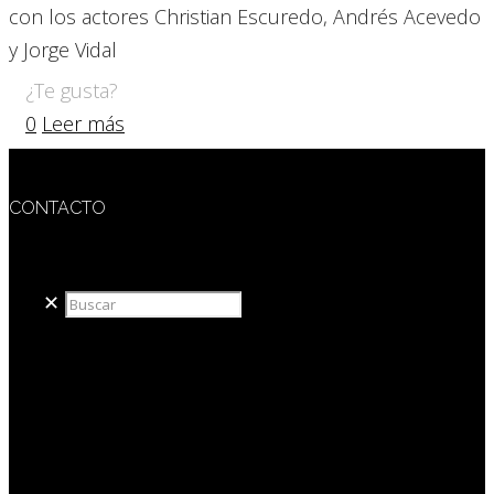
con los actores Christian Escuredo, Andrés Acevedo
y Jorge Vidal
¿Te gusta?
0
Leer más
CONTACTO
redaccion@sidesout.com
✕