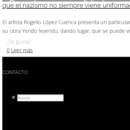
que el nazismo no siempre viene uniformad
El artista Rogelio López Cuenca presenta un particula
su obra Yendo leyendo, dando lugar, que se puede vis
¿Te gusta?
0
Leer más
CONTACTO
redaccion@sidesout.com
✕