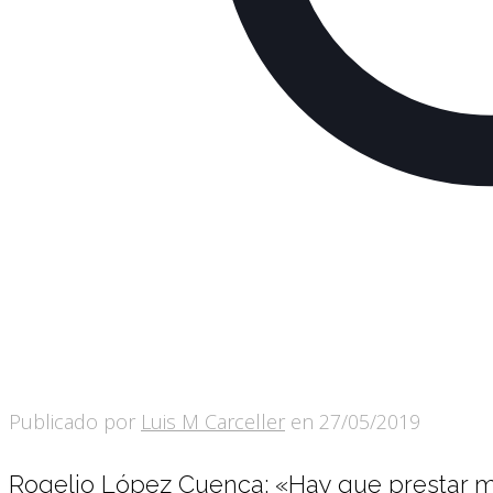
Publicado por
Luis M Carceller
en
27/05/2019
Rogelio López Cuenca: «Hay que prestar m