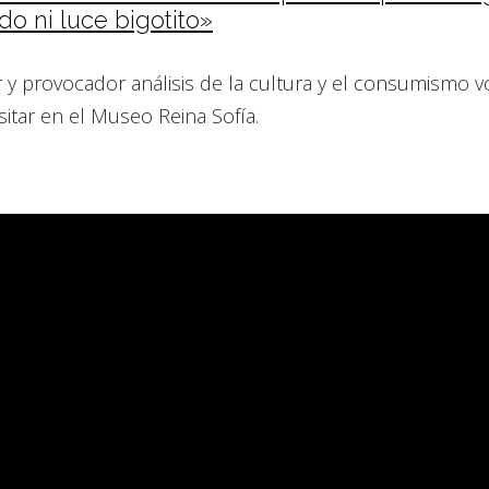
o ni luce bigotito»
r y provocador análisis de la cultura y el consumismo v
itar en el Museo Reina Sofía.