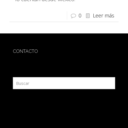
0
Leer más
CONTACTO
redaccion@sidesout.com