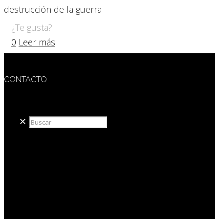
destrucción de la guerra
¿Te gusta?
0
Leer más
CONTACTO
redaccion@sidesout.com
✕