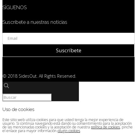
SÍGUENOS
Suscríbete a nuestras noticias
© 2018 SidesOut. All Rights Reserved.
Uso de cookies
Este sitio web utiliza cookies para que usted tenga la mejor experiencia de
usuario. Si continúa navegando está dando su consentimiento para la aceptación
de las mencionadas cookies y la aceptación de nuestra
política de cookies
, pinche
el enlace para mayor información.
plugin cookies