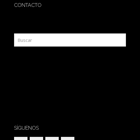
CONTACTO
redaccion@sidesout.com
SÍGUENOS