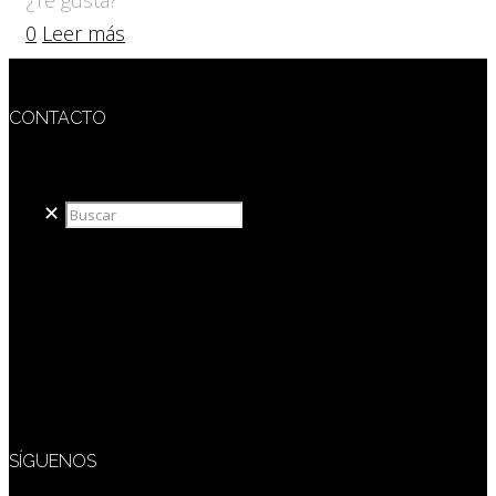
0
Leer más
CONTACTO
redaccion@sidesout.com
✕
SÍGUENOS