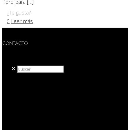
Pero para
[…]
¿Te gusta?
0
Leer más
CONTACTO
redaccion@sidesout.com
✕