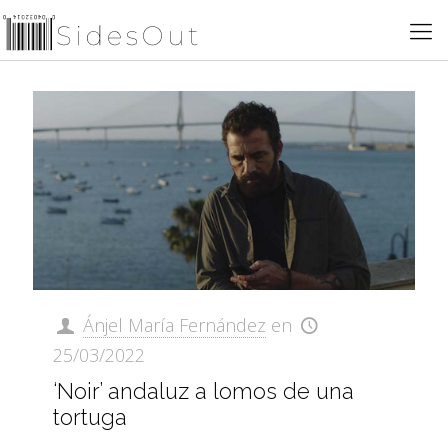
Ánjel María Fernández
en
25/03/2022
‘Noir’ andaluz a lomos de una
tortuga