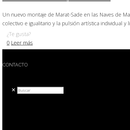
Un nuevo montaje de Marat-Sade en las Naves de Matad
colectivo e igualitario y la pulsión artística individual y l
¿Te gusta?
0
Leer más
CONTACTO
redaccion@sidesout.com
✕