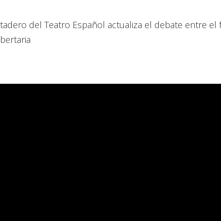
ero del Teatro Español actualiza el debate entre el f
ibertaria