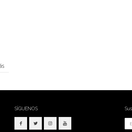
ás
SÍGUENOS
Sus