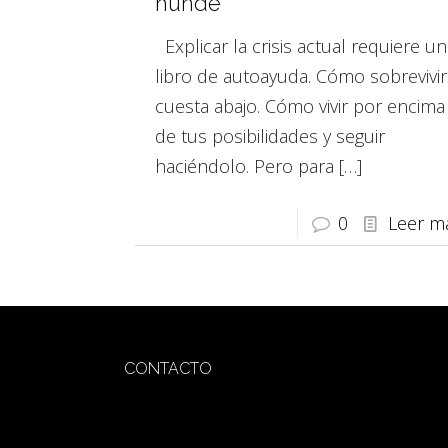
hunde
Explicar la crisis actual requiere un
libro de autoayuda. Cómo sobrevivir
cuesta abajo. Cómo vivir por encima
de tus posibilidades y seguir
haciéndolo. Pero para
[…]
0
Leer m
CONTACTO
redaccion@sidesout.com