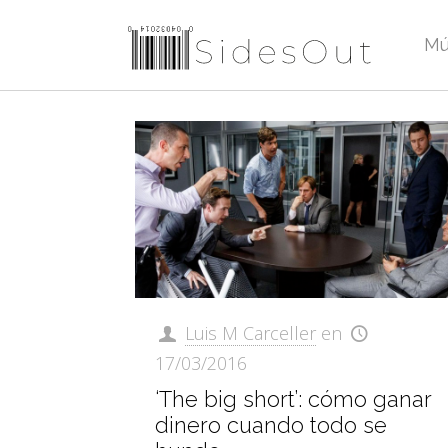
Mú
Luis M Carceller
en
17/03/2016
‘The big short’: cómo ganar
dinero cuando todo se