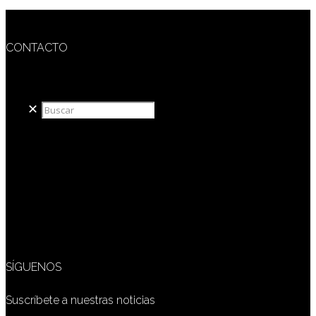
CONTACTO
redaccion@sidesout.com
✕
SÍGUENOS
Suscríbete a nuestras noticias