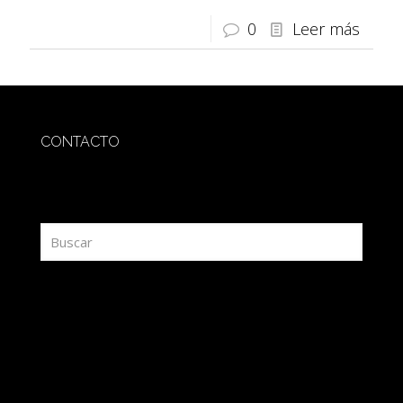
0
Leer más
CONTACTO
redaccion@sidesout.com