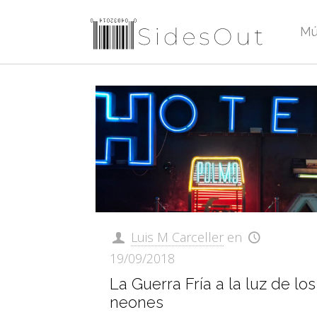
Mú
Luis M Carceller
en
19/09/2018
La Guerra Fría a la luz de los
neones