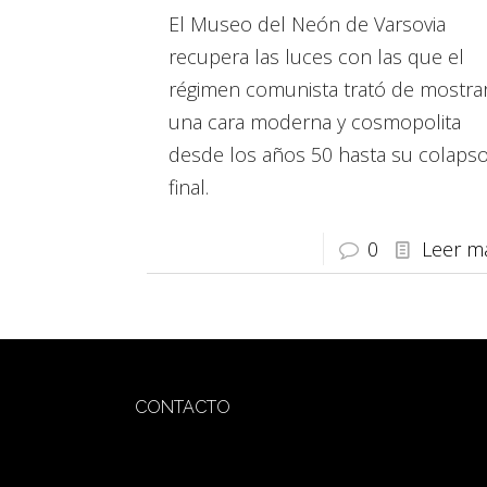
El Museo del Neón de Varsovia
recupera las luces con las que el
régimen comunista trató de mostra
una cara moderna y cosmopolita
desde los años 50 hasta su colaps
final.
0
Leer m
CONTACTO
redaccion@sidesout.com