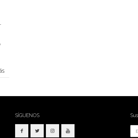
r
o
ás
SÍGUENOS
Sus