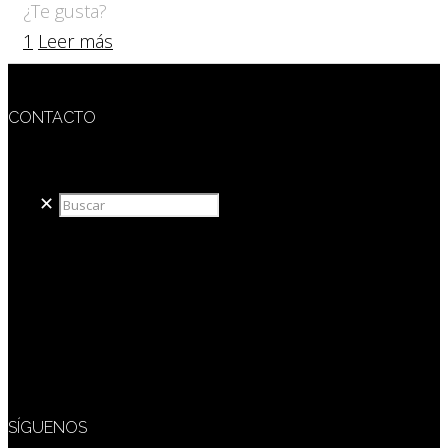
¿Te gusta?
1
Leer más
CONTACTO
redaccion@sidesout.com
✕
SÍGUENOS