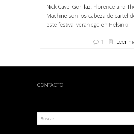
Nick Cave, Gorillaz, Florence and Th
Machine son los cabeza de cartel d
este festival veraniego en Helsinki
1
Leer m
CONTACTO
redaccion@sidesout.com