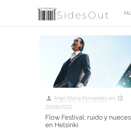
Mú
Ánjel María Fernández
en
20/08/2022
Flow Festival: ruido y nueces
en Helsinki