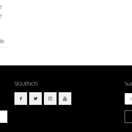
e
e
ás
SÍGUENOS
Sus