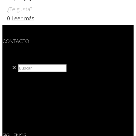
¿Te gusta?
0
Leer más
CONTACTO
redaccion@sidesout.com
✕
SÍGUENOS