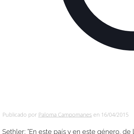
Publicado por
Paloma Campomanes
en
16/04/2015
Sethler: “En este país y en este género, de 