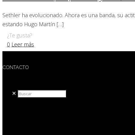
Sethler ha evolucionado. Ahora es una banda, su actit
estando Hugo Martín
[…]
¿Te gusta?
0
Leer más
CONTACTO
redaccion@sidesout.com
✕